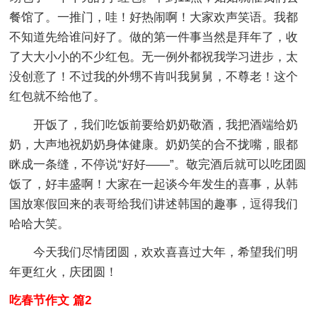
餐馆了。一推门，哇！好热闹啊！大家欢声笑语。我都
不知道先给谁问好了。做的第一件事当然是拜年了，收
了大大小小的不少红包。无一例外都祝我学习进步，太
没创意了！不过我的外甥不肯叫我舅舅，不尊老！这个
红包就不给他了。
开饭了，我们吃饭前要给奶奶敬酒，我把酒端给奶
奶，大声地祝奶奶身体健康。奶奶笑的合不拢嘴，眼都
眯成一条缝，不停说“好好——”。敬完酒后就可以吃团圆
饭了，好丰盛啊！大家在一起谈今年发生的喜事，从韩
国放寒假回来的表哥给我们讲述韩国的趣事，逗得我们
哈哈大笑。
今天我们尽情团圆，欢欢喜喜过大年，希望我们明
年更红火，庆团圆！
吃春节作文 篇2