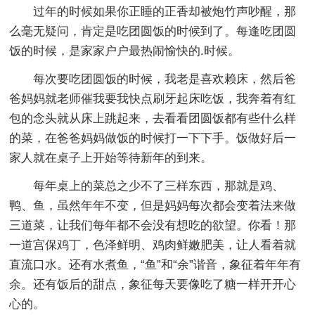
过年的时候如果你正睡的正香却被炮竹声吵醒，那
么毫无疑问，肯定是吃团圆饭的时候到了。每逢吃团圆
饭的时候，是家家户户最热闹愉快的.时候。
每次要吃团圆饭的时候，我老是喜欢赖床，然后爸
爸妈妈就老师催我要我快点刷牙起床吃饭，我奔着有红
包的念头就从床上跳起来，去看看团圆饭都有些什么样
的菜，在爸爸妈妈做饭的时候打一下下手。饭做好后一
家人就在桌子上开始等待新年的到来。
每年桌上的菜总之少不了三样东西，那就是鸡、
鸭、鱼，虽然年年不变，但是妈妈每次都会变着法来做
三道菜，让我们每年都不会没有想吃的欲望。你看！那
一道宫保鸡丁，色泽鲜明、鸡肉鲜嫩肥美，让人看着就
直流口水。还有水煮鱼，“鱼”和“余”谐音，象征着年年有
余。还有饭后的甜点，象征每天要像吃了糖一样开开心
心的。