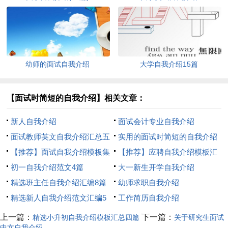
幼师的面试自我介绍
大学自我介绍15篇
【面试时简短的自我介绍】相关文章：
新人自我介绍
面试会计专业自我介绍
面试教师英文自我介绍汇总五
实用的面试时简短的自我介绍
篇
【推荐】面试自我介绍模板集
汇编5篇
【推荐】应聘自我介绍模板汇
合5篇
初一自我介绍范文4篇
总4篇
大一新生开学自我介绍
精选班主任自我介绍汇编8篇
幼师求职自我介绍
精选新人自我介绍范文汇编5
工作简历自我介绍
篇
上一篇：
下一篇：
精选小升初自我介绍模板汇总四篇
关于研究生面试
中文自我介绍