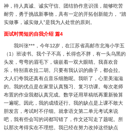
神，待人真诚、诚实守信、团结协作意识强，能够吃苦
耐劳，勇于挑战新事物，具有一定的开拓创新能力， “踏
实做事，诚实做人”是我为人处世的原则。
面试时简短的自我介绍 篇4
我叫张***，今年12岁，在江苏省高邮市北海小学五
（1）班读书。我个子不高，长得也不胖，有一头乌黑的
头发，弯弯的眉毛下，镶嵌着一双大眼睛。我喜欢音
乐，特别喜欢拉二胡。只要有我认识的曲子，都会拉。
大人们夸我还真有点音乐细胞呢。我听了，心里美滋滋
的。我的优点是在家里认真预习、复习功课。每次老师
布置的作业我都认真完成。数学还用草稿纸再重新验算
一遍呢。因此，我的成绩还行。我的缺点是上课不敢大
胆发言，考试时不仔细。就拿语文第二单元考试来说
吧，我有些会写的词都写错了，作文还写走了题呢。所
以那次考得实在不理想。我已经在努力改掉这些缺点