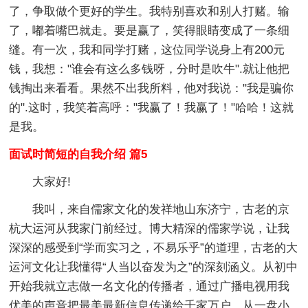
了，争取做个更好的学生。我特别喜欢和别人打赌。输
了，嘟着嘴巴就走。要是赢了，笑得眼睛变成了一条细
缝。有一次，我和同学打赌，这位同学说身上有200元
钱，我想："谁会有这么多钱呀，分时是吹牛".就让他把
钱掏出来看看。果然不出我所料，他对我说："我是骗你
的".这时，我笑着高呼："我赢了！我赢了！"哈哈！这就
是我。
面试时简短的自我介绍 篇5
大家好!
我叫，来自儒家文化的发祥地山东济宁，古老的京
杭大运河从我家门前经过。博大精深的儒家学说，让我
深深的感受到“学而实习之，不易乐乎”的道理，古老的大
运河文化让我懂得“人当以奋发为之”的深刻涵义。从初中
开始我就立志做一名文化的传播者，通过广播电视用我
优美的声音把最美最新信息传递给千家万户。从一盘小